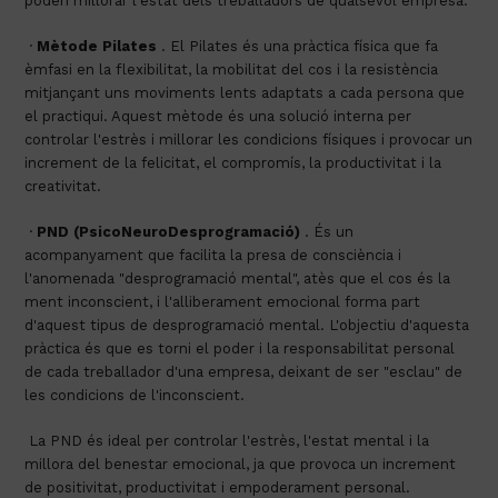
poden millorar l'estat dels treballadors de qualsevol empresa.
 · 
Mètode Pilates
 . El Pilates és una pràctica física que fa 
èmfasi en la flexibilitat, la mobilitat del cos i la resistència 
mitjançant uns moviments lents adaptats a cada persona que 
el practiqui. Aquest mètode és una solució interna per 
controlar l'estrès i millorar les condicions físiques i provocar un 
increment de la felicitat, el compromís, la productivitat i la 
creativitat.
 · 
PND (PsicoNeuroDesprogramació)
 . És un 
acompanyament que facilita la presa de consciència i 
l'anomenada "desprogramació mental", atès que el cos és la 
ment inconscient, i l'alliberament emocional forma part 
d'aquest tipus de desprogramació mental. L'objectiu d'aquesta 
pràctica és que es torni el poder i la responsabilitat personal 
de cada treballador d'una empresa, deixant de ser "esclau" de 
les condicions de l'inconscient.
 La PND és ideal per controlar l'estrès, l'estat mental i la 
millora del benestar emocional, ja que provoca un increment 
de positivitat, productivitat i empoderament personal.