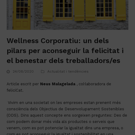
Wellness Corporatiu: un dels
pilars per aconseguir la felicitat i
el benestar dels treballadors/es
24/08/2020
Actualitat i tendències
Article escrit per 
Neus Malagelada
 , col·laboradora de 
feliciCat.
 Vivim en una societat on les empreses estan prenent més 
consciència dels Objectius de Desenvolupament Sostenibles 
(ODS). Dins aquest concepte ens sorgeixen preguntes: Des de 
com podem donar més vida als productes o serveis que 
venem, com es pot potenciar la igualtat dins una empresa, o 
com es pot aconseguir la igualtat i sostenibilitat en una 