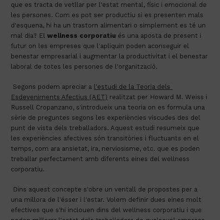
que es tracta de vetllar per l'estat mental, físic i emocional de 
les persones. Com es pot ser productiu si es presenten mals 
d'esquena, hi ha un trastorn alimentari o simplement es té un 
mal dia? El 
wellness corporatiu
 és una aposta de present i 
futur on les empreses que l'apliquin poden aconseguir el 
benestar empresarial i augmentar la productivitat i el benestar 
laboral de totes les persones de l'organització.
 Segons podem apreciar a 
l'estudi de la Teoria dels 
Esdeveniments Afectius (AET)
 realitzat per Howard M. Weiss i 
Russell Cropanzano, s'introdueix una teoria on es formula una 
sèrie de preguntes segons les experiències viscudes des del 
punt de vista dels treballadors. Aquest estudi resumeix que 
les experiències afectives són transitòries i fluctuants en el 
temps, com ara ansietat, ira, nerviosisme, etc. que es poden 
treballar perfectament amb diferents eines del wellness 
corporatiu.
 Dins aquest concepte s'obre un ventall de propostes per a 
una millora de l'ésser i l'estar. Volem definir dues eines molt 
efectives que s'hi inclouen dins del wellness corporatiu i que 