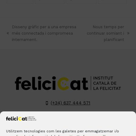
Disseny gràfic per a una empresa
Nous temps per
més connectada i compromesa
continuar somiant i
previous
next
internament.
planificant
post:
post:
(+34) 637 444 571
hola@felicicat.cat
LinkedIn
YouTube
Instagram
Pinterest
Utilitzem tecnologies com les galetes per emmagatzemar i/o