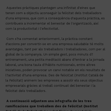
 Aquestes pràctiques plantegen una infinitat d'eines que 
tenen com a objectiu aconseguir la felicitat dels treballadors 
d'una empresa, que com a conseqüència d'aquesta pràctica, es 
contribueix a incrementar el benestar de l'organització, així 
com la productivitat i l'efectivitat.
 Com s'ha comentat anteriorment, la pràctica constant 
d'accions per convertir-se en una empresa saludable té molts 
avantatges, tant per als treballadors i treballadores, com per al 
global de la companyia. Un simple gest, pocs minuts d?
entrenament, una petita meditació abans d?entrar a la jornada 
laboral, una bona taula d?hàbits nutricionals, entre altres 
iniciatives, poden provocar un canvi notable en els resultats de 
l?activitat d?una empresa. Des de feliciCat (Institut Català de 
la Felicitat) animem les empreses a assolir els seus objectius 
empresarials gràcies al treball continuat del benestar i la 
felicitat dels treballadors.
A continuació adjuntem una infografia de les tres 
ramificacions que treballem des de feliciCat (Institut 