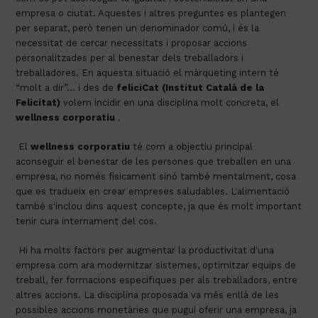
empresa o ciutat. Aquestes i altres preguntes es plantegen 
per separat, però tenen un denominador comú, i és la 
necessitat de cercar necessitats i proposar accions 
personalitzades per al benestar dels treballadors i 
treballadores. En aquesta situació el màrqueting intern té 
“molt a dir”… i des de 
feliciCat (Institut Català de la 
Felicitat)
 volem incidir en una disciplina molt concreta, el 
wellness corporatiu
 .
 El 
wellness corporatiu
 té com a objectiu principal 
aconseguir el benestar de les persones que treballen en una 
empresa, no només físicament sinó també mentalment, cosa 
que es tradueix en crear empreses saludables. L'alimentació 
també s'inclou dins aquest concepte, ja que és molt important 
tenir cura internament del cos.
 Hi ha molts factors per augmentar la productivitat d'una 
empresa com ara modernitzar sistemes, optimitzar equips de 
treball, fer formacions específiques per als treballadors, entre 
altres accions. La disciplina proposada va més enllà de les 
possibles accions monetàries que pugui oferir una empresa, ja 