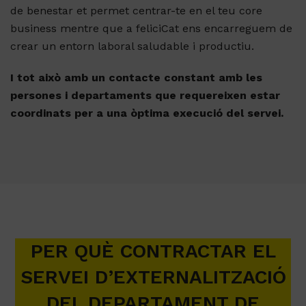
de benestar et permet centrar-te en el teu core
business mentre que a feliciCat ens encarreguem de
crear un entorn laboral saludable i productiu.
I tot això amb un contacte constant amb les
persones i departaments que requereixen estar
coordinats per a una òptima execució del servei.
PER QUÈ CONTRACTAR EL
SERVEI D’EXTERNALITZACIÓ
DEL DEPARTAMENT DE