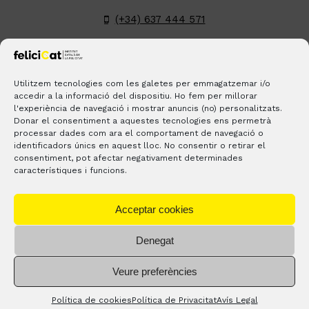
(+34) 637 444 571
hola@felicicat.cat
LinkedIn
YouTube
Instagram
Pinterest
Utilitzem tecnologies com les galetes per emmagatzemar i/o
accedir a la informació del dispositiu. Ho fem per millorar
l'experiència de navegació i mostrar anuncis (no) personalitzats.
BLOGS
CONTACTE
ON ESTEM?
Donar el consentiment a aquestes tecnologies ens permetrà
processar dades com ara el comportament de navegació o
identificadors únics en aquest lloc. No consentir o retirar el
consentiment, pot afectar negativament determinades
característiques i funcions.
Acceptar cookies
Denegat
® Copyright 2023 –
feliciCat
– Tots els drets reservats. |
Avís
Veure preferències
legal
–
Política de privacitat
Política de cookies
Política de Privacitat
Avís Legal