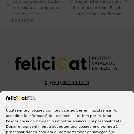
contínua, personalitzada i
s’integren a l’ensenyament.
next
previous
immediata als empleats.
5 motius per triar l’Escola
post:
post:
Comença “l’era
Universitària Mediterrani
BonusBank”
(+34) 637 444 571
hola@felicicat.cat
LinkedIn
YouTube
Instagram
Pinterest
Utilitzem tecnologies com les galetes per emmagatzemar i/o
accedir a la informació del dispositiu. Ho fem per millorar
l'experiència de navegació i mostrar anuncis (no) personalitzats.
BLOGS
CONTACTE
ON ESTEM?
Donar el consentiment a aquestes tecnologies ens permetrà
processar dades com ara el comportament de navegació o