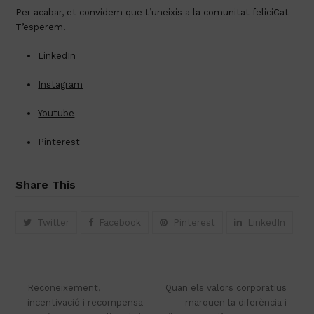
Per acabar, et convidem que t’uneixis a la comunitat feliciCat 
T’esperem!
LinkedIn
Instagram
Youtube
Pinterest
Share This
Twitter
Facebook
Pinterest
LinkedIn
Reconeixement,
Quan els valors corporatius
incentivació i recompensa
marquen la diferència i