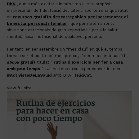
DKV
 , que a més d’estar alineats amb el seu propòsit 
empresarial i de fidelització del talent, aporten una quantitat 
de 
recursos gratuïts descarregables per incrementar el 
benestar personal i familiar
 , que permeten afrontar 
situacions estacionals de gran importància per a la salut 
mental, física i nutricional de qualsevol persona.
Per tant, en ser setembre un “mes clau”, en què el temps 
torna a ser el nostre bé més preuat, t’oferim a continuació l’ 
ebook
 gratuït
 titulat “ 
rutina d’exercicis per fer a casa 
amb poc temps
 ” . Ja no tens excusa per convertir-te en 
#ActivistaDeLaSalud
 amb DKV i feliciCat.
View fullsize