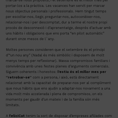
marcar-se nous propòsits, i el setembre és el millor mes per 
portar-los a la pràctica. Les vacances han servit per marcar 
nous objectius personals i professionals. Hem tingut temps 
per escoltar-nos, llegir, preguntar-nos, autoconèixer-nos, 
relacionar-nos i per descomptat, dur a terme el nostre propi 
procés de desconnexió i d’aprenentatge, després d’actuar amb 
uns hàbits i obligacions que ens porta “en pilot automàtic” 
durant onze mesos de l´any.
Moltes persones consideren que el setembre és el principi 
d’“un nou any” (Nadal és més simbòlic i disposem de molt 
menys temps per reflexionar). Massa compromisos familiars i 
convivència amb unes festes plenes d’arguments comercials. 
Siguem coherents i honestos: 
l’estiu és el millor mes per 
“retrobar-se”
 com a persona, i això, està directament 
relacionat amb la capacitat de preparar-nos per al compliment 
que nous hàbits que ens ajudin a adaptar-nos novament a una 
vida molt més accelerada i plena de compromisos, on els 
moments per gaudir d’un mateix i de la família són més 
limitats.
A 
feliciCat
 tenim la sort de disposar d’empreses afiliades com 