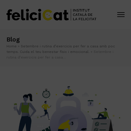
Blog
Home
»
Setembre i rutina d’exercicis per fer a casa amb poc
temps. Cuida el teu benestar físic i emocional.
»
Setembre i
rutina d’exercicis per fer a casa…