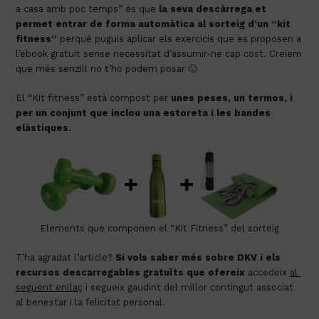
a casa amb poc temps” és que 
la seva descàrrega et 
permet entrar de forma automàtica al sorteig d’un “kit 
fitness”
 perquè puguis aplicar els exercicis que es proposen a 
l’ebook gratuït sense necessitat d’assumir-ne cap cost. Creiem 
que més senzill no t’ho podem posar 🙂
El “Kit fitness” està compost per 
unes peses, un termos, i 
per un conjunt que inclou una estoreta i les bandes 
elàstiques.
Elements que componen el “Kit Fitness” del sorteig
T’ha agradat l’article? 
Si vols saber més sobre DKV i els 
recursos descarregables gratuïts que ofereix
 accedeix 
al 
següent enllaç
 i segueix gaudint del millor contingut associat 
al benestar i la felicitat personal.