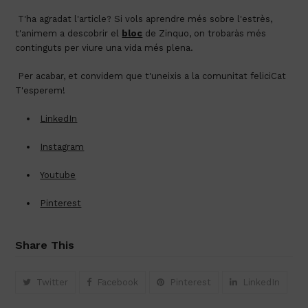
 T'ha agradat l'article? Si vols aprendre més sobre l'estrès, 
t'animem a descobrir el 
bloc
 de Zinquo, on trobaràs més 
continguts per viure una vida més plena.
 Per acabar, et convidem que t'uneixis a la comunitat feliciCat 
T'esperem!
LinkedIn
Instagram
Youtube
Pinterest
Share This
Twitter
Facebook
Pinterest
LinkedIn