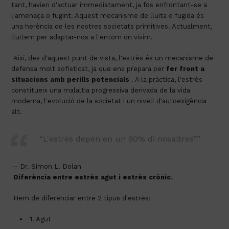
tant, havien d'actuar immediatament, ja fos enfrontant-se a 
l'amenaça o fugint. Aquest mecanisme de lluita o fugida és 
una herència de les nostres societats primitives. Actualment, 
lluitem per adaptar-nos a l'entorn on vivim.
 Així, des d'aquest punt de vista, l'estrès és un mecanisme de 
defensa molt sofisticat, ja que ens prepara per 
fer front a 
situacions amb perills potencials
 . A la pràctica, l'estrès 
constitueix una malaltia progressiva derivada de la vida 
moderna, l'evolució de la societat i un nivell d'autoexigència 
alt.
“L'estrès depèn en un 90% di nosaltres””
— Dr. Simon L. Dolan
Diferència entre estrès agut i estrès crònic.
 Hem de diferenciar entre 2 tipus d'estrès:
 1. Agut