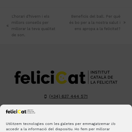
L’horari d’hivern i els
Beneficis del ball. Per què
millors consells per
és bo per a la nostra salut i
next
previous
millorar la teva qualitat
ens apropa a la felicitat?
post:
post:
de son.
(+34) 637 444 571
hola@felicicat.cat
LinkedIn
YouTube
Instagram
Pinterest
Utilitzem tecnologies com les galetes per emmagatzemar i/o
accedir a la informació del dispositiu. Ho fem per millorar