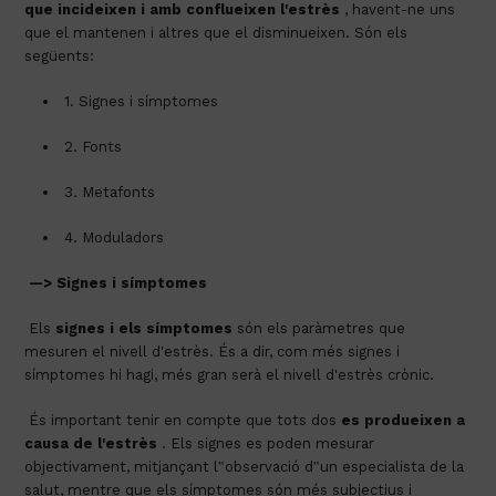
que incideixen i amb conflueixen l'estrès
 , havent-ne uns 
que el mantenen i altres que el disminueixen. Són els 
següents:
 1. Signes i símptomes
 2. Fonts
 3. Metafonts
 4. Moduladors
—> Signes i símptomes
 Els 
signes i els símptomes
 són els paràmetres que 
mesuren el nivell d'estrès. És a dir, com més signes i 
símptomes hi hagi, més gran serà el nivell d'estrès crònic.
 És important tenir en compte que tots dos 
es produeixen a 
causa de l'estrès
 . Els signes es poden mesurar 
objectivament, mitjançant l‟observació d‟un especialista de la 
salut, mentre que els símptomes són més subjectius i 