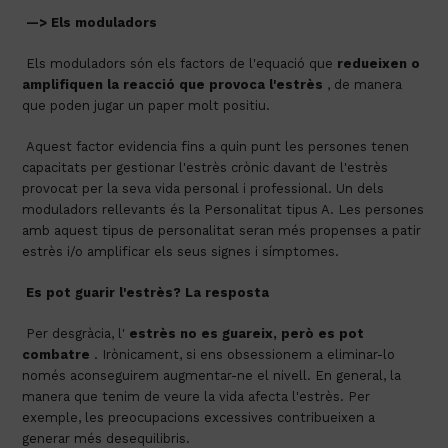
—> Els moduladors
 Els moduladors són els factors de l'equació que 
redueixen o 
amplifiquen la reacció que provoca l'estrès
 , de manera 
que poden jugar un paper molt positiu.
 Aquest factor evidencia fins a quin punt les persones tenen 
capacitats per gestionar l'estrès crònic davant de l'estrès 
provocat per la seva vida personal i professional. Un dels 
moduladors rellevants és la Personalitat tipus A. Les persones 
amb aquest tipus de personalitat seran més propenses a patir 
estrès i/o amplificar els seus signes i símptomes.
Es pot guarir l'estrès? La resposta
 Per desgràcia, l' 
estrès no es guareix, però es pot 
combatre
 . Irònicament, si ens obsessionem a eliminar-lo 
només aconseguirem augmentar-ne el nivell. En general, la 
manera que tenim de veure la vida afecta l'estrès. Per 
exemple, les preocupacions excessives contribueixen a 
generar més desequilibris.