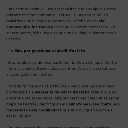
 Una actitud positiva i una personalitat que ens ajuda a estar 
relaxats faciliten combatre l'estrès i allunyar-nos de les 
malalties que hi estan relacionades. També és 
crucial 
comprendre les raons
 per les quals estem estressats. En 
aquest sentit, hi ha una eina que ens ajudarà a plantar cara a 
l'estrès.
—> Eina per gestionar el nivell d'estrès
 Gràcies als anys de recerca, 
Simon L. Dolan
 i Zinquo, Centre 
Internacional de Desenvolupament en Valors, han creat una 
eina de gestió de l'estrès.
 Cridada “El Mapa de l'Estrès”, neix per ajudar les persones i 
professionals a 
valorar la densitat d'estrès crònic
 que és 
present a les seves vides. Així, les persones creen el seu propi 
mapa de l'estrès, identifiquen els 
símptomes, les fonts, els 
metafonts i els moduladors
 que el provoquen i com els 
estan influint.
 En poques paraules, gràcies a les cartes i els principis de 