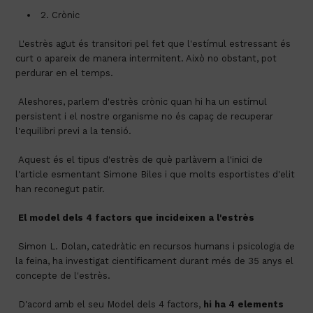
 2. Crònic
 L'estrès agut és transitori pel fet que l'estímul estressant és 
curt o apareix de manera intermitent. Això no obstant, pot 
perdurar en el temps.
 Aleshores, parlem d'estrès crònic quan hi ha un estímul 
persistent i el nostre organisme no és capaç de recuperar 
l'equilibri previ a la tensió.
 Aquest és el tipus d'estrès de què parlàvem a l'inici de 
l'article esmentant Simone Biles i que molts esportistes d'elit 
han reconegut patir.
El model dels 4 factors que incideixen a l'estrès
 Simon L. Dolan, catedràtic en recursos humans i psicologia de 
la feina, ha investigat científicament durant més de 35 anys el 
concepte de l'estrès.
 D'acord amb el seu Model dels 4 factors, 
hi ha 4 elements 