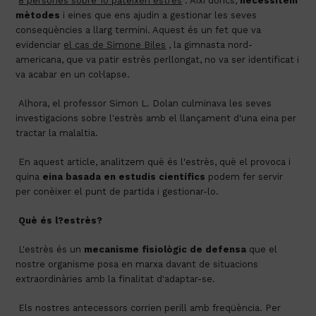
8 persones sobre 10 pateixen estrès
.
 Així doncs, 
necessitem 
mètodes
 i eines que ens ajudin a gestionar les seves 
conseqüències a llarg termini. Aquest és un fet que va 
evidenciar 
el cas de Simone Biles
 , la gimnasta nord-
americana, que va patir estrès perllongat, no va ser identificat i 
va acabar en un col·lapse.
 Alhora, el professor Simon L. Dolan culminava les seves 
investigacions sobre l'estrès amb el llançament d'una eina per 
tractar la malaltia.
 En aquest article, analitzem què és l'estrès, què el provoca i 
quina 
eina basada en estudis científics
 podem fer servir 
per conèixer el punt de partida i gestionar-lo.
Què és l?estrès?
 L'estrès és un 
mecanisme fisiològic de defensa
 que el 
nostre organisme posa en marxa davant de situacions 
extraordinàries amb la finalitat d'adaptar-se.
 Els nostres antecessors corrien perill amb freqüència. Per 