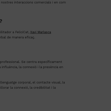
s nostres interaccions comercials i en com
?
ilitador a FeliciCat,
Xavi Marlasca
erbal de manera eficaç.
ió professional. Se centra específicament
 influència, la connexió i la presència en
lenguatge corporal, el contacte visual, la
orar la connexió, la credibilitat i la