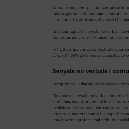
Dues formes principals de comunicació no 
facials, gestos amb les mans, postura, mo
com ara el to, el timbre, el volum i les p
Analitzar aquests senyals no verbals (so
Concretament, com influeixen en com ens 
Hi ha 2 camps principals dedicats a compre
corporal”, 55% de la nostra capacitat de c
Senyals no verbals i comu
Comprendre i adaptar els senyals no verb
Els nostres senyals no verbals poden infl
confiança, seguretat, amabilitat, compro
explícites. Es tracta de com actuem; el 
entrem a una reunió amb les espatlles ca
una conversa professional amb un possibl