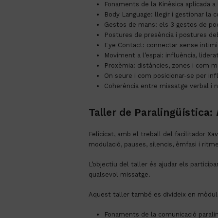
Fonaments de la Kinèsica aplicada a
Body Language: llegir i gestionar la
Gestos de mans: els 3 gestos de pod
Postures de presència i postures deb
Eye Contact: connectar sense intimida
Moviment a l’espai: influència, lidera
Proxèmia: distàncies, zones i com ma
On seure i com posicionar-se per infl
Coherència entre missatge verbal i n
Taller de Paralingüística:
Felicicat, amb el treball del facilitador
Xav
modulació, pauses, silencis, èmfasi i ritme
L’objectiu del taller és ajudar els particip
qualsevol missatge.
Aquest taller també es divideix en mòduls 
Fonaments de la comunicació paralin