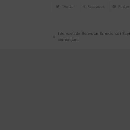
Twitter
Facebook
Pinter
I Jornada de Benestar Emocional i Esp
previous
comunitari.
post: