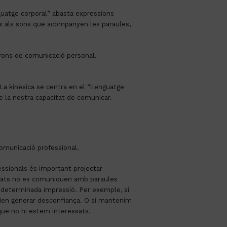
guatge corporal” abasta expressions
eix als sons que acompanyen les paraules,
trons de comunicació personal.
La kinèsica se centra en el “llenguatge
e la nostra capacitat de comunicar.
omunicació professional.
essionals és important projectar
litats no es comuniquen amb paraules
a determinada impressió. Per exemple, si
poden generar desconfiança. O si mantenim
que no hi estem interessats.