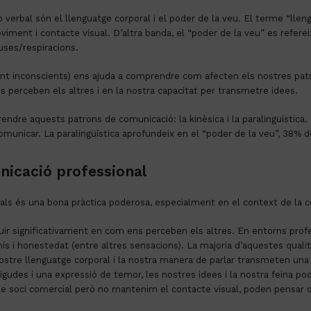
verbal són el llenguatge corporal i el poder de la veu. El terme “llen
viment i contacte visual. D’altra banda, el “poder de la veu” es refer
auses/respiracions.
vint inconscients) ens ajuda a comprendre com afecten els nostres pa
perceben els altres i en la nostra capacitat per transmetre idees.
ndre aquests patrons de comunicació: la kinèsica i la paralingüística. 
omunicar. La paralingüística aprofundeix en el “poder de la veu”, 38% d
nicació professional
als és una bona pràctica poderosa, especialment en el context de la c
uir significativament en com ens perceben els altres. En entorns prof
mís i honestedat (entre altres sensacions). La majoria d’aquestes qua
nostre llenguatge corporal i la nostra manera de parlar transmeten un
igudes i una expressió de temor, les nostres idees i la nostra feina 
e soci comercial però no mantenim el contacte visual, poden pensar 