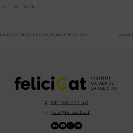
est
LinkedIn
iritual: Connectant amb el benestar emocional i
L’Escol
next
post:
(+34) 637 444 571
hola@felicicat.cat
LinkedIn
YouTube
Instagram
Pinterest