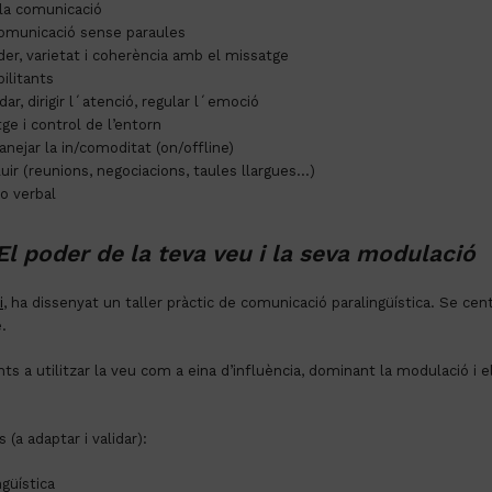
 la comunicació
 comunicació sense paraules
er, varietat i coherència amb el missatge
ilitants
r, dirigir l´atenció, regular l´emoció
tge i control de l’entorn
nejar la in/comoditat (on/offline)
uir (reunions, negociacions, taules llargues…)
o verbal
El poder de la teva veu i la seva modulació
i
, ha dissenyat un taller pràctic de comunicació paralingüística. Se cent
.
ants a utilitzar la veu com a eina d’influència, dominant la modulació i e
(a adaptar i validar):
güística