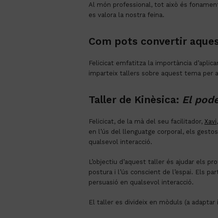
Al món professional, tot això és fonament
es valora la nostra feina.
Com pots convertir aques
Felicicat emfatitza la importància d’aplicar
imparteix tallers sobre aquest tema per a
Taller de Kinèsica:
El pode
Felicicat, de la mà del seu facilitador,
Xavi
en l’ús del llenguatge corporal, els gestos
qualsevol interacció.
L’objectiu d’aquest taller és ajudar els p
postura i l’ús conscient de l’espai. Els par
persuasió en qualsevol interacció.
El taller es divideix en mòduls (a adaptar i