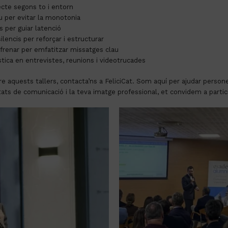
ecte segons to i entorn
u per evitar la monotonia
 per guiar latenció
ilencis per reforçar i estructurar
frenar per emfatitzar missatges clau
stica en entrevistes, reunions i videotrucades
re aquests tallers, contacta’ns a FeliciCat. Som aquí per ajudar perso
itats de comunicació i la teva imatge professional, et convidem a partici