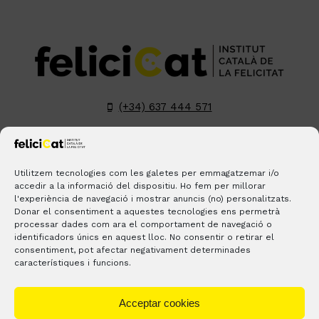
(+34) 637 444 571
hola@felicicat.cat
LinkedIn
YouTube
Instagram
Pinterest
Utilitzem tecnologies com les galetes per emmagatzemar i/o
accedir a la informació del dispositiu. Ho fem per millorar
l'experiència de navegació i mostrar anuncis (no) personalitzats.
BLOGS
CONTACTE
ON ESTEM?
Donar el consentiment a aquestes tecnologies ens permetrà
processar dades com ara el comportament de navegació o
identificadors únics en aquest lloc. No consentir o retirar el
consentiment, pot afectar negativament determinades
característiques i funcions.
Acceptar cookies