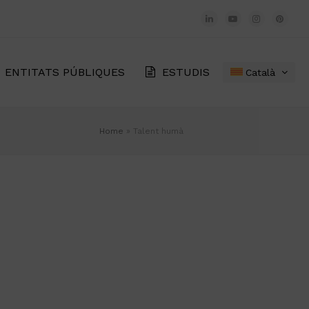
LinkedIn
YouTube
Instagram
Pinter
ENTITATS PÚBLIQUES
ESTUDIS
Català
Home
»
Talent humà