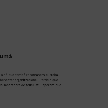
 humà
na, sinó que també recomanem el treball 
enestar organitzacional. L'article que 
ol·laboradora de feliciCat. Esperem que 