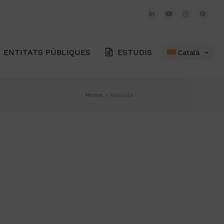
LinkedIn
YouTube
Instagram
Pinter
ENTITATS PÚBLIQUES
ESTUDIS
Català
Home
»
Reballa