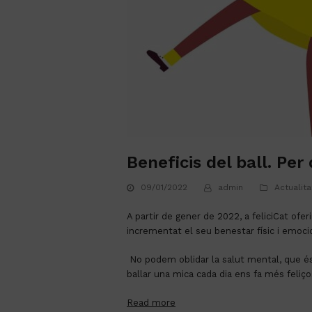
Beneficis del ball. Per
09/01/2022
admin
Actualita
A partir de gener de 2022, a feliciCat of
incrementat el seu benestar físic i emoci
 No podem oblidar la salut mental, que és necessària per començar a prioritzar, i que no se li dóna gaire importància. Diferents estudis demostren que 
ballar una mica cada dia ens fa més feliç
Read more