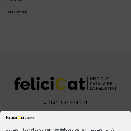
màxima.
Read more
(+34) 637 444 571
hola@felicicat.cat
LinkedIn
YouTube
Instagram
Pinterest
Utilitzem tecnologies com les galetes per emmagatzemar i/o