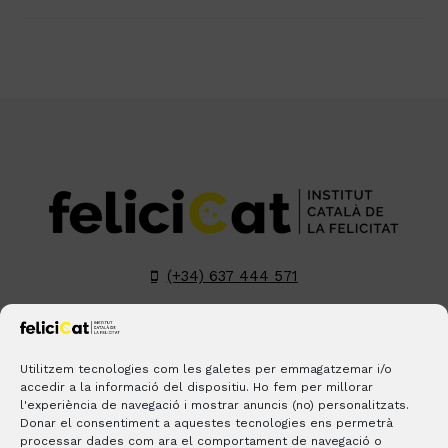
(+34) 637 444 571
hola@felicicat.cat
LinkedIn
YouTube
Instagram
Pinterest
Utilitzem tecnologies com les galetes per emmagatzemar i/o
accedir a la informació del dispositiu. Ho fem per millorar
l'experiència de navegació i mostrar anuncis (no) personalitzats.
BLOGS
CONTACTE
ON ESTEM?
Donar el consentiment a aquestes tecnologies ens permetrà
processar dades com ara el comportament de navegació o