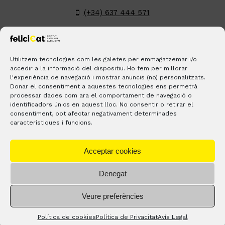
(+34) 637 444 571
hola@felicicat.cat
LinkedIn
YouTube
Instagram
Pinterest
Utilitzem tecnologies com les galetes per emmagatzemar i/o
accedir a la informació del dispositiu. Ho fem per millorar
l'experiència de navegació i mostrar anuncis (no) personalitzats.
BLOGS
CONTACTE
ON ESTEM?
Donar el consentiment a aquestes tecnologies ens permetrà
processar dades com ara el comportament de navegació o
identificadors únics en aquest lloc. No consentir o retirar el
consentiment, pot afectar negativament determinades
característiques i funcions.
Acceptar cookies
Denegat
® Copyright 2023 –
feliciCat
– Tots els drets reservats. |
Avís
Veure preferències
legal
–
Política de privacitat
Política de cookies
Política de Privacitat
Avís Legal