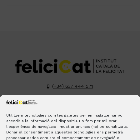
(+34) 637 444 571
hola@felicicat.cat
LinkedIn
YouTube
Instagram
Pinterest
Utilitzem tecnologies com les galetes per emmagatzemar i/o
accedir a la informació del dispositiu. Ho fem per millorar
l'experiència de navegació i mostrar anuncis (no) personalitzats.
BLOGS
CONTACTE
ON ESTEM?
Donar el consentiment a aquestes tecnologies ens permetrà
processar dades com ara el comportament de navegació o