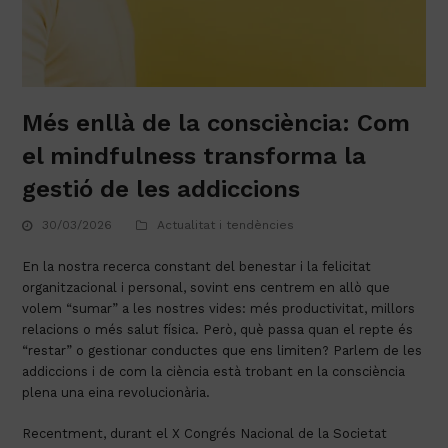
Més enllà de la consciència: Com
el mindfulness transforma la
gestió de les addiccions
30/03/2026
Actualitat i tendències
En la
nostra
recerca
constant
del
benestar
i la
felicitat
organitzacional
i personal,
sovint
ens
centrem
en
allò
que
volem
“sumar” a les
nostres
vides:
més
productivitat
,
millors
relacions
o
més
salut
física.
Però
,
què
passa
quan
el repte
és
“restar” o gestionar
conductes
que
ens
limiten?
Parlem
de les
addiccions
i de
com
la
ciència
està
trobant
en la
consciència
plena una
eina
revolucionària
.
Recentment
,
durant
el
X
Congrés
Nacional de la
Societat