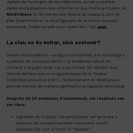
Italiana
de
Patologies
de les
Addiccions
, es van presentar
dades
encoratjadores
que
refermen
el que
molts
ja
intuíem
: el
Mindfulness
no
és
només
una
tècnica
de
relaxació
,
sinó
un
pilar
fonamental
en la
reconfiguració
de la
nostra
resposta
emocional.
Podeu accedir a les dades fent “clic
aquí
.
La clau no és evitar, sinó sostenir?
Davant
d’una
addicció
—ja
sigui
a
substàncies
, a la
tecnologia
o
a
patrons
de conducta
tòxics
—, la
tendència
natural
és
l’evitació
o el
judici
sever
cap
a un
mateix
. No
obstant
això
,
l’estudi
destaca que un programa
basat
en la
Teràpia
Dialèctica
Conductual (DBT)
i
l’entrenament
en
Mindfulness
permet
millorar
de manera significativa la
regulació
emocional.
Després
de 24
setmanes
d’intervenció
,
els
resultats
van
ser
clars
:
Capacitat
de no
jutjar
:
Els
participants
van
aprendre
a
observar
els
seus
pensaments
i
emocions
sense
etiquetar-los
com
a “
bons
” o “
dolents
“.