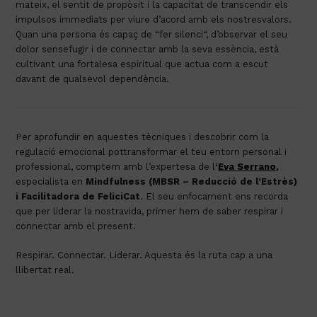
mateix
, el
sentit
de
propòsit
i la
capacitat
de
transcendir
els
impulsos
immediats
per
viure
d’acord
amb
els
nostres
valors
.
Quan
una persona
és
capaç
de “
fer
silenci
“,
d’observar
el
seu
dolor
sense
fugir
i de
connectar
amb
la
seva
essència
,
està
cultivant
una
fortalesa
espiritual que
actua
com
a
escut
davant
de
qualsevol
dependència
.
Per
aprofundir
en
aquestes
tècniques
i
descobrir
com
la
regulació
emocional
pot
transformar el
teu
entorn
personal i
professional
,
comptem
amb
l’expertesa
de l
‘
Eva Serrano
,
especialista en
Mindfulness
(MBSR –
Reducció
de
l’Estrès
)
i
Facilitadora de
FeliciCat
. El
seu
enfocament
ens
recorda
que per liderar la
nostra
vida, primer
hem
de saber respirar i
connectar
amb
el
present
.
Respirar.
Connectar
. Liderar.
Aquesta
és
la ruta
cap
a una
llibertat
real.