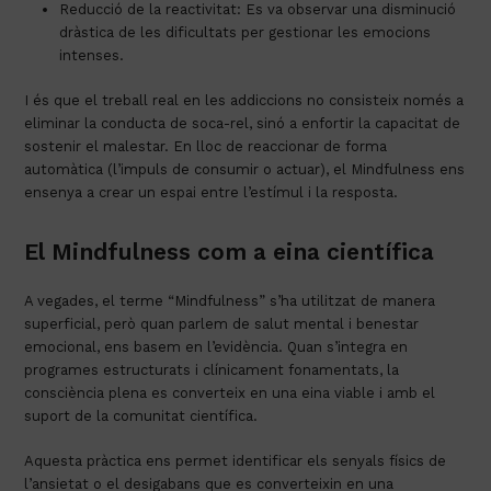
Reducció
de la
reactivitat
:
Es va observar una
disminució
dràstica
de les
dificultats
per gestionar les
emocions
intenses.
I és que el
treball
real en les
addiccions
no
consisteix
només
a
eliminar la conducta de soca-
rel
,
sinó
a
enfortir
la
capacitat
de
sostenir
el malestar
. En
lloc
de reaccionar de forma
automàtica
(
l’impuls
de consumir o actuar), el
Mindfulness
ens
ensenya
a crear un
espai
entre
l’estímul
i la
resposta
.
El
Mindfulness
com
a
eina
científica
A
vegades
, el
terme
“
Mindfulness
”
s’ha
utilitzat
de manera
superficial,
però
quan
parlem
de
salut
mental i
benestar
emocional,
ens
basem
en
l’evidència
.
Quan
s’integra
en
programes
estructurats
i
clínicament
fonamentats
, la
consciència
plena es
converteix
en una
eina
viable i
amb
el
suport
de la
comunitat
científica
.
Aquesta
pràctica
ens
permet
identificar
els
senyals
físics
de
l’ansietat
o el
desig
abans
que es
converteixin
en una