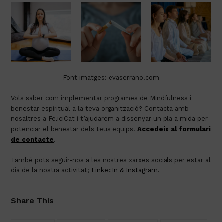
Font imatges: evaserrano.com
Vols
saber
com
implementar programes de
Mindfulness
i
benestar
espiritual a la
teva
organització
?
Contacta
amb
nosaltres
a
FeliciCat
i
t’ajudarem
a
dissenyar
un
pla
a mida per
potenciar el
benestar
dels
teus
equips
.
Accedeix al formulari
de contacte
.
També pots seguir-nos a les nostres xarxes socials per estar al
dia de la nostra activitat
;
LinkedIn
&
Instagram
.
Share This