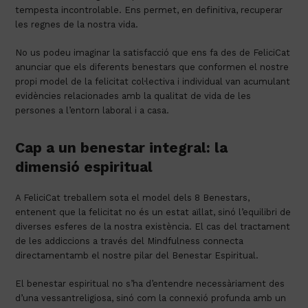
tempesta
incontrolable.
Ens
permet
, en definitiva, recuperar
les
regnes
de la
nostra
vida.
No us podeu imaginar la satisfacció que ens fa des de FeliciCat
anunciar que els diferents benestars que conformen el nostre
propi model de la felicitat col·lectiva i individual van acumulant
evidències relacionades amb la qualitat de vida de les
persones a l’entorn laboral i a casa.
Cap
a un b
enestar
integral: la
dimensió
espiritual
A
FeliciCat
treballem
sota el
model
dels
8
Benestars
,
entenent
que la
felicitat
no
és
un
estat
aïllat
,
sinó
l’equilibri
de
diverses
esferes
de la
nostra
existència
. El cas del
tractament
de les
addiccions
a través del
Mindfulness
connecta
directament
amb
el
nostre
pilar del
Benestar
Espiritual
.
El
benestar
espiritual no
s’ha
d’entendre
necessàriament
des
d’una
vessant
religiosa,
sinó
com
la
connexió
profunda
amb
un