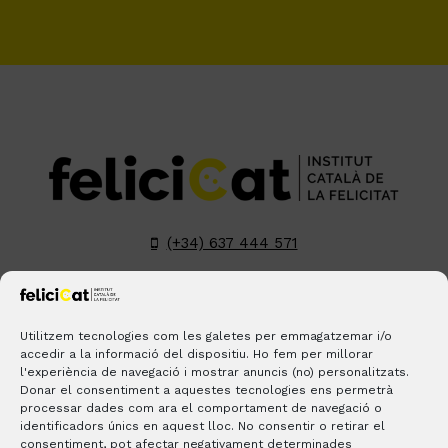
(+34) 637 444 571
hola@felicicat.cat
LinkedIn
YouTube
Instagram
Pinterest
Utilitzem tecnologies com les galetes per emmagatzemar i/o
accedir a la informació del dispositiu. Ho fem per millorar
l'experiència de navegació i mostrar anuncis (no) personalitzats.
BLOGS
CONTACTE
ON ESTEM?
Donar el consentiment a aquestes tecnologies ens permetrà
processar dades com ara el comportament de navegació o
identificadors únics en aquest lloc. No consentir o retirar el
consentiment, pot afectar negativament determinades