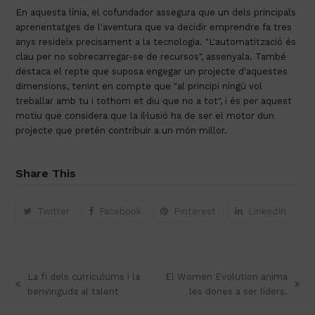
En aquesta línia, el cofundador assegura que un dels principals
aprenentatges de l'aventura que va decidir emprendre fa tres
anys resideix precisament a la tecnologia. "L'automatització és
clau per no sobrecarregar-se de recursos", assenyala. També
destaca el repte que suposa engegar un projecte d'aquestes
dimensions, tenint en compte que "al principi ningú vol
treballar amb tu i tothom et diu que no a tot", i és per aquest
motiu que considera que la il·lusió ha de ser el motor dun
projecte que pretén contribuir a un món millor.
Share This
Twitter
Facebook
Pinterest
LinkedIn
La fi dels currículums i la
El Women Evolution anima
previous
next
benvinguda al talent
les dones a ser líders.
post:
post: