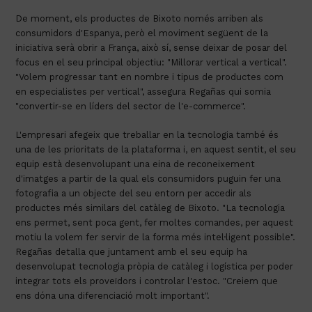
De moment, els productes de Bixoto només arriben als
consumidors d'Espanya, però el moviment següent de la
iniciativa serà obrir a França, això sí, sense deixar de posar del
focus en el seu principal objectiu: "Millorar vertical a vertical".
"Volem progressar tant en nombre i tipus de productes com
en especialistes per vertical", assegura Regañas qui somia
"convertir-se en líders del sector de l'e-commerce".
L'empresari afegeix que treballar en la tecnologia també és
una de les prioritats de la plataforma i, en aquest sentit, el seu
equip està desenvolupant una eina de reconeixement
d'imatges a partir de la qual els consumidors puguin fer una
fotografia a un objecte del seu entorn per accedir als
productes més similars del catàleg de Bixoto. "La tecnologia
ens permet, sent poca gent, fer moltes comandes, per aquest
motiu la volem fer servir de la forma més intel·ligent possible".
Regañas detalla que juntament amb el seu equip ha
desenvolupat tecnologia pròpia de catàleg i logística per poder
integrar tots els proveïdors i controlar l'estoc. "Creiem que
ens dóna una diferenciació molt important".