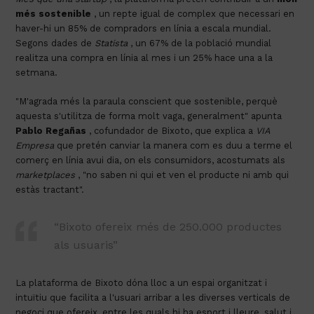
més
sostenible
, un repte igual de complex que necessari en
haver-hi un 85% de compradors en línia a escala mundial.
Segons dades de
Statista
, un 67% de la població mundial
realitza una compra en línia al mes i un 25% hace una a la
setmana.
"M'agrada més la paraula conscient que sostenible, perquè
aquesta s'utilitza de forma molt vaga, generalment" apunta
Pablo Regañas
, cofundador de Bixoto, que explica a
VIA
Empresa
que pretén canviar la manera com es duu a terme el
comerç en línia avui dia, on els consumidors, acostumats als
marketplaces
, "no saben ni qui et ven el producte ni amb qui
estàs tractant".
“Bixoto ofereix més de 250.000 productes
als usuaris”
La plataforma de Bixoto dóna lloc a un espai organitzat i
intuïtiu que facilita a l'usuari arribar a les diverses verticals de
negoci que ofereix, entre les quals hi ha esport i lleure, salut i