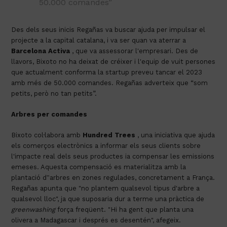
50.000 comandes”
Des dels seus inicis Regañas va buscar ajuda per impulsar el
projecte a la capital catalana, i va ser quan va aterrar a
Barcelona
Activa
, que va assessorar l'empresari. Des de
llavors, Bixoto no ha deixat de créixer i l'equip de vuit persones
que actualment conforma la startup preveu tancar el 2023
amb més de 50.000 comandes. Regañas adverteix que “som
petits, però no tan petits”.
Arbres per comandes
Bixoto col·labora amb
Hundred Trees
, una iniciativa que ajuda
els comerços electrònics a informar els seus clients sobre
l'impacte real dels seus productes ia compensar les emissions
emeses. Aquesta compensació es materialitza amb la
plantació d‟arbres en zones regulades, concretament a França.
Regañas apunta que "no plantem qualsevol tipus d'arbre a
qualsevol lloc", ja que suposaria dur a terme una pràctica de
greenwashing
força freqüent. "Hi ha gent que planta una
olivera a Madagascar i després es desentén", afegeix.