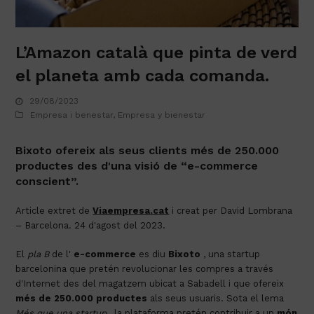
L’Amazon català que pinta de verd
el planeta amb cada comanda.
29/08/2023
Empresa i benestar
,
Empresa y bienestar
Bixoto
ofereix als seus clients més de 250.000
productes des d'una visió de “e-commerce
conscient”.
Article extret de
Viaempresa.cat
i creat per David Lombrana
– Barcelona. 24 d'agost del 2023.
El
pla B
de l'
e-commerce
es diu
Bixoto
, una startup
barcelonina que pretén revolucionar les compres a través
d'Internet des del magatzem ubicat a Sabadell i que ofereix
més de 250.000 productes
als seus usuaris. Sota el lema
Més que una startup
, la plataforma pretén contribuir a un
món