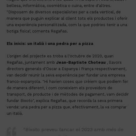
bellesa, informàtica, cosmètica o cuina, entre d'altres.
"Disposem de diversos especialistes per a cada vertical, de
manera que puguin explicar al client tots els productes i oferir
una experiència personalitzada, com la que podries tenir a una
botiga física", comenta Regañas.
Els inicis: un italià i una pedra per a pizza
L'origen del projecte es troba a l'octubre de 2020, quan
Regañas, juntament amb
Jean-Baptiste Choteau
, llavors
directors generals d'Oscar a Espanya i França respectivament,
van decidir reunir la seva experiència per fundar una empresa
franco-espanyola. "Hi havien coses que crèiem que podíem fer
de manera diferent, i com coneixíem els proveïdors de
transport, de producte i de mètodes de pagament, vam decidir
fundar Bixoto", explica Regañas, que recorda la seva primera
venda: una pedra per a pizza que, efectivament, la va comprar
un italià.
“Bixoto preveu tancar el 2023 amb més de