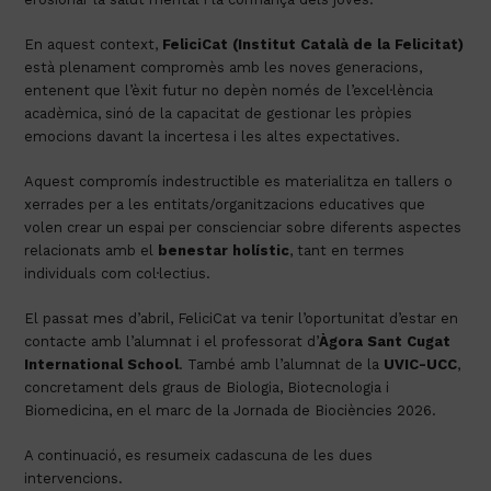
En aquest context,
FeliciCat (Institut Català de la Felicitat)
està plenament compromès amb les noves generacions,
entenent que l’èxit futur no depèn només de l’excel·lència
acadèmica, sinó de la capacitat de gestionar les pròpies
emocions davant la incertesa i les altes expectatives.
Aquest compromís indestructible es materialitza en tallers o
xerrades per a les entitats/organitzacions educatives que
volen crear un espai per conscienciar sobre diferents aspectes
relacionats amb el
benestar holístic
, tant en termes
individuals com col·lectius.
El passat mes d’abril, FeliciCat va tenir l’oportunitat d’estar en
contacte amb l’alumnat i el professorat d’
Àgora Sant Cugat
International School
. També amb l’alumnat de la
UVIC-UCC
,
concretament dels graus de Biologia, Biotecnologia i
Biomedicina, en el marc de la Jornada de Biociències 2026.
A continuació, es resumeix cadascuna de les dues
intervencions.