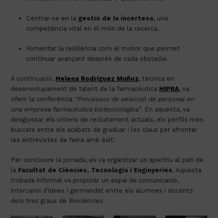
Centrar-se en la
gestió de la incertesa
, una
competència vital en el món de la recerca.
Fomentar la resiliència com el motor que permet
continuar avançant després de cada obstacle.
A continuació,
Helena Rodríguez Muñoz
, tècnica en
desenvolupament de talent de la farmacèutica
HIPRA
, va
oferir la conferència
“Processos de selecció de personal en
una empresa farmacèutica biotecnològica”
. En aquesta, va
desglossar els criteris de reclutament actuals, els perfils més
buscats entre els acabats de graduar i les claus per afrontar
les entrevistes de feina amb èxit.
Per concloure la jornada, es va organitzar un aperitiu al pati de
la
Facultat de Ciències, Tecnologia i Enginyeries
. Aquesta
trobada informal va propiciar un espai de comunicació,
intercanvi d’idees i germandat entre els alumnes i docents
dels tres graus de Biociències.