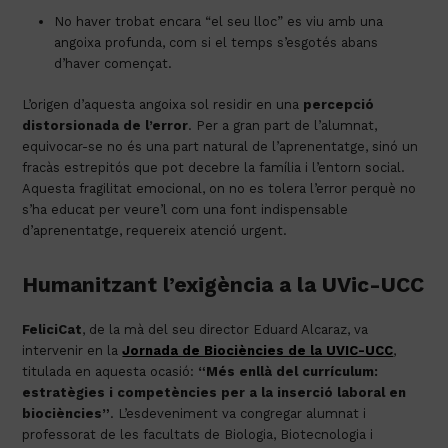
No haver trobat encara “el seu lloc” es viu amb una
angoixa profunda, com si el temps s’esgotés abans
d’haver començat.
L’origen d’aquesta angoixa sol residir en una
percepció
distorsionada de l’error
. Per a gran part de l’alumnat,
equivocar-se no és una part natural de l’aprenentatge, sinó un
fracàs estrepitós que pot decebre la família i l’entorn social.
Aquesta fragilitat emocional, on no es tolera l’error perquè no
s’ha educat per veure’l com una font indispensable
d’aprenentatge, requereix atenció urgent.
Humanitzant l’exigència a la UVic-UCC
FeliciCat
, de la mà del seu director Eduard Alcaraz, va
intervenir en la
Jornada de Biociències de la UVIC-UCC
,
titulada en aquesta ocasió:
“Més enllà del currículum:
estratègies i competències per a la inserció laboral en
biociències”
. L’esdeveniment va congregar alumnat i
professorat de les facultats de Biologia, Biotecnologia i