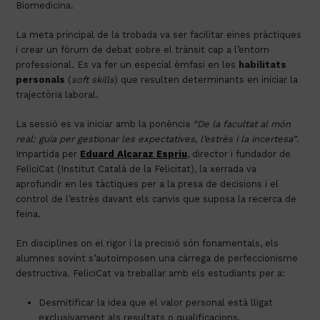
Biomedicina.
La meta principal de la trobada va ser facilitar eines pràctiques
i crear un fòrum de debat sobre el trànsit cap a l’entorn
professional. Es va fer un especial èmfasi en les
habilitats
personals
(
soft skills
) que resulten determinants en iniciar la
trajectòria laboral.
La sessió es va iniciar amb la ponència
“De la facultat al món
real: guia per gestionar les expectatives, l’estrès i la incertesa”
.
Impartida per
Eduard Alcaraz Espriu
, director i fundador de
FeliciCat (Institut Català de la Felicitat), la xerrada va
aprofundir en les tàctiques per a la presa de decisions i el
control de l’estrès davant els canvis que suposa la recerca de
feina.
En disciplines on el rigor i la precisió són fonamentals, els
alumnes sovint s’autoimposen una càrrega de perfeccionisme
destructiva. FeliciCat va treballar amb els estudiants per a:
Desmitificar la idea que el valor personal està lligat
exclusivament als resultats o qualificacions.