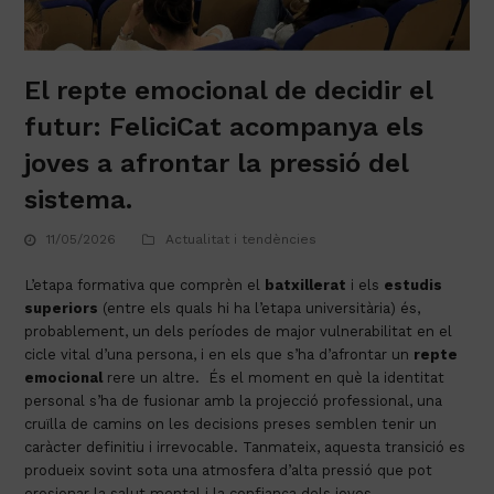
El repte emocional de decidir el
futur: FeliciCat acompanya els
joves a afrontar la pressió del
sistema.
11/05/2026
Actualitat i tendències
L’etapa formativa que comprèn el
batxillerat
i els
estudis
superiors
(entre els quals hi ha l’etapa universitària) és,
probablement, un dels períodes de major vulnerabilitat en el
cicle vital d’una persona, i
en els que s’ha d’afrontar un
repte
emocional
rere un altre
.
És el moment en què la identitat
personal s’ha de fusionar amb la projecció professional, una
cruïlla de camins on les decisions preses semblen tenir un
caràcter definitiu i irrevocable. Tanmateix, aquesta transició es
produeix sovint sota una atmosfera d’alta pressió que pot
erosionar la salut mental i la confiança dels joves.