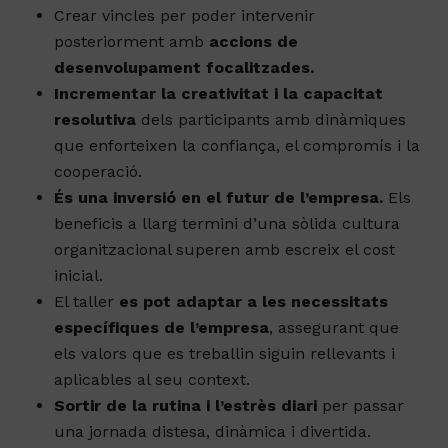
de treball, potenciant la col·laboració positiva i
la comunicació respectuosa i clara.
Crear vincles per poder intervenir
posteriorment amb
accions de
desenvolupament focalitzades.
Incrementar la creativitat i la capacitat
resolutiva
dels participants amb dinàmiques
que enforteixen la confiança, el compromís i la
cooperació.
És una inversió en el futur de l’empresa.
Els
beneficis a llarg termini d’una sòlida cultura
organitzacional superen amb escreix el cost
inicial.
El taller
es pot adaptar a les necessitats
específiques de l’empresa
, assegurant que
els valors que es treballin siguin rellevants i
aplicables al seu context.