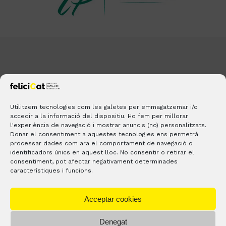
Utilitzem tecnologies com les galetes per emmagatzemar i/o
accedir a la informació del dispositiu. Ho fem per millorar
l'experiència de navegació i mostrar anuncis (no) personalitzats.
Donar el consentiment a aquestes tecnologies ens permetrà
processar dades com ara el comportament de navegació o
(+34) 637 444 571
identificadors únics en aquest lloc. No consentir o retirar el
consentiment, pot afectar negativament determinades
hola@felicicat.cat
característiques i funcions.
LinkedIn
YouTube
Instagram
Pinterest
Acceptar cookies
BLOGS
CONTACTE
ON ESTEM?
Denegat