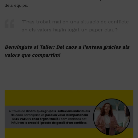
L’objectiu d’aquest taller és
potenciar els valors com a
estructures
que serveixen de
guia d’actuació
, i que es
demostren en els moments de dificultat en les grans decisions
dels equips.
T’has trobat mai en una situació de conflicte
on els valors hagin jugat un paper clau?
Benvinguts al Taller: Del caos a l’entesa gràcies als
valors que compartim!