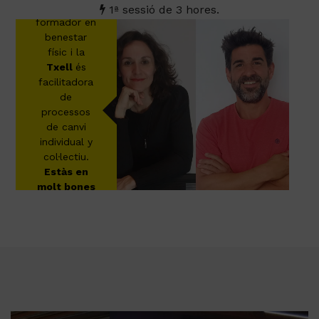
En
David
és
1ª
sessió de 3 hores.
formador en
benestar
físic i la
Txell
és
facilitadora
de
processos
de canvi
individual y
col·lectiu.
Estàs en
molt bones
mans!