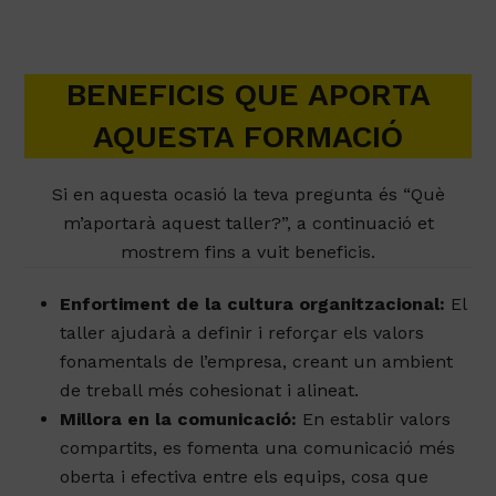
Sortir de la rutina i l’estrès diari
per passar
una jornada distesa, dinàmica i divertida.
BENEFICIS QUE APORTA
AQUESTA FORMACIÓ
Si en aquesta ocasió la teva pregunta és “Què
m’aportarà aquest taller?”, a continuació et
mostrem fins a vuit beneficis.
Enfortiment de la cultura organitzacional:
El
taller ajudarà a definir i reforçar els valors
fonamentals de l’empresa, creant un ambient
de treball més cohesionat i alineat.
Millora en la comunicació:
En establir valors