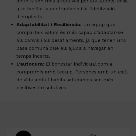
Atracció i Fidelització de Talent:
Les
empreses amb una cultura sòlida i valors ben
definits són més atractives per als talents, cosa
que facilita la contractació i la fidelització
d’empleats.
Adaptabilitat i Resiliència:
Un equip que
comparteix valors és més capaç d’adaptar-se
als canvis i als desafiaments, ja que tenen una
base comuna que els ajuda a navegar en
temps incerts.
L’autocura:
El benestar individual com a
compromís amb l’equip. Persones amb un estil
de vida actiu i hàbits saludables son més
positives i resolutives.