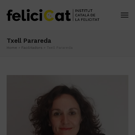
Txell Parareda
Home
»
Facilitadors
»
Txell Parareda