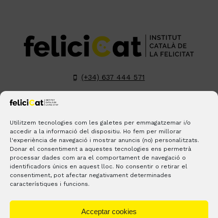
(+34) 637 444 571
hola@felicicat.cat
LinkedIn
YouTube
Instagram
Pinterest
Utilitzem tecnologies com les galetes per emmagatzemar i/o
accedir a la informació del dispositiu. Ho fem per millorar
l'experiència de navegació i mostrar anuncis (no) personalitzats.
BLOGS
CONTACTE
ON ESTEM?
Donar el consentiment a aquestes tecnologies ens permetrà
processar dades com ara el comportament de navegació o
identificadors únics en aquest lloc. No consentir o retirar el
consentiment, pot afectar negativament determinades
característiques i funcions.
Acceptar cookies