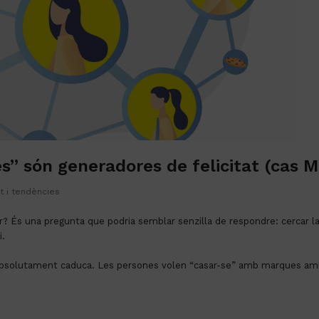
s” són generadores de felicitat (cas Mi
at i tendències
? És una pregunta que podria semblar senzilla de respondre: cercar la 
i.
s absolutament caduca. Les persones volen “casar-se” amb marques amb