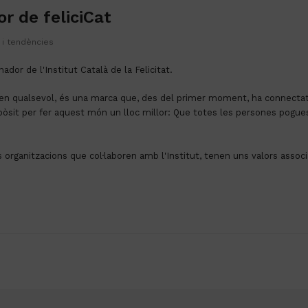
or de feliciCat
t i tendències
nador de l'Institut Català de la Felicitat.
òsit per fer aquest món un lloc millor: Que totes les persones pogues