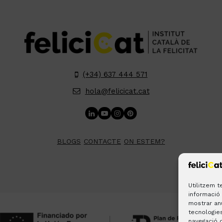
(+34) 637 444 571
hola@felicicat.cat
LinkedIn
YouTube
Instagram
Pinterest
BLOGS
CONTACTE
ON ESTEM?
Utilitzem 
informació 
mostrar an
tecnologie
navegació o