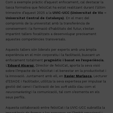
Com a exemple pràctic d’aquest enfocament, cal destacar la
tasca formativa que feliciCat ha estat realitzant durant l’últim
trimestre d’aquest 2025 a la
UVIC-UCC (Universitat de Vic –
Universitat Central de Catalunya)
. En el marc del
compromís de la universitat amb la transferència de
coneixement i la formació d’habilitats del futur, s’estan
impartint tallers focalitzats a desenvolupar precisament
aquestes competències transversals.
Aquests tallers són liderats per experts amb una àmplia
experiència en el món corporatiu i la facilitació, buscant un
enfocament totalment
pragmàtic i basat en l’experiència
.
L’
Eduard Alcaraz
,
Director de feliciCat, aporta la seva visió
sobre l’impacte de la felicitat i el benestar en la productivitat i
la innovació. Juntament amb ell, en
Xavier Marlasca
, Lecturer
d’ESADE i Facilitador, utilitza la seva expertesa per impulsar la
gestió del canvi i l’activació de les
soft skills
clau com el
neuromarketing
i la comunicació, tal com s’esmenta en els
seus perfils.
Aquesta col·laboració entre feliciCat i la UVIC-UCC subratlla la
importància de formar a les persones en l’àmbit emocional i