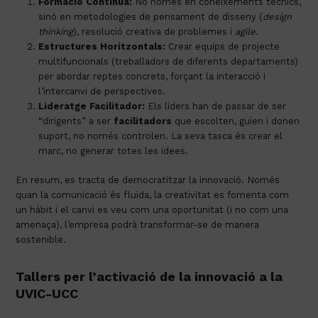
Formació Contínua:
No només en coneixements tècnics,
sinó en metodologies de pensament de disseny (
design
thinking
), resolució creativa de problemes i
agile
.
Estructures Horitzontals:
Crear equips de projecte
multifuncionals (treballadors de diferents departaments)
per abordar reptes concrets, forçant la interacció i
l’intercanvi de perspectives.
Lideratge Facilitador:
Els líders han de passar de ser
“dirigents” a ser
facilitadors
que escolten, guien i donen
suport, no només controlen. La seva tasca és crear el
marc, no generar totes les idees.
En resum, es tracta de democratitzar la innovació. Només
quan la comunicació és fluida, la creativitat es fomenta com
un hàbit i el canvi es veu com una oportunitat (i no com una
amenaça), l’empresa podrà transformar-se de manera
sostenible.
Tallers per l’activació de la innovació a la
UVIC-UCC