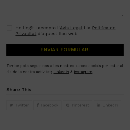
He llegit i accepto l'
Avís Legal
i la
Política de
Privacitat
d'aquest lloc web.
ENVIAR FORMULARI
També pots seguir-nos a les nostres xarxes socials per estar al
dia de la nostra activitat
;
LinkedIn
&
Instagram
.
Share This
Twitter
Facebook
Pinterest
LinkedIn