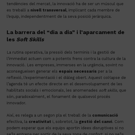
tendències del mercat, la innovació ha de ser un múscul que
es treballi a
nivell transversal
, implicant cada membre de
l’equip, independentment de la seva posició jeràrquica.
La barrera del “dia a dia” i l’aparcament de
les
Soft Skills
La rutina operativa, la pressió dels terminis i la gestió de
l’immediat actuen com a potents frens contra la cultura de la
innovació. Les empreses, immerses en la urgència, sovint no
aconsegueixen generar els
espais necessaris
per a la
reflexió, l’experimentació i el diàleg obert. Aquest col·lapse de
l’agenda té un efecte directe en el desenvolupament de les
habilitats socials i emocionals, les anomenades
soft skills
, que
són, paradoxalment, el fonament de qualsevol procés
innovador.
Així, es relega a un segon pla el treball de la
comunicació
efectiva, la
creativitat
i, sobretot, la
gestió del canvi
. Com
podem esperar que els equips aportin idees disruptives si no
se’ls entrena per sortir de la seva zona de confort, si no se’ls