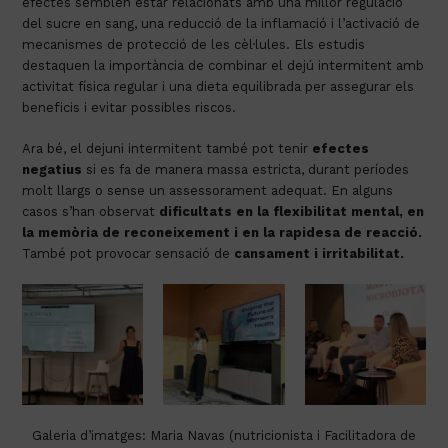
efectes semblen estar relacionats amb una millor regulació
del sucre en sang, una reducció de la inflamació i l’activació de
mecanismes de protecció de les cèl·lules. Els estudis
destaquen la importància de combinar el dejú intermitent amb
activitat física regular i una dieta equilibrada per assegurar els
beneficis i evitar possibles riscos.
Ara bé, el dejuni intermitent també pot tenir
efectes
negatius
si es fa de manera massa estricta, durant períodes
molt llargs o sense un assessorament adequat. En alguns
casos s’han observat
dificultats en la flexibilitat mental, en
la memòria de reconeixement i en la rapidesa de reacció
.
També pot provocar sensació de
cansament i irritabilitat.
Galeria d’imatges: Maria Navas (nutricionista i Facilitadora de