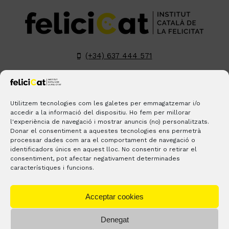
(+34) 637 444 571
hola@felicicat.cat
LinkedIn
YouTube
Instagram
Pinterest
Utilitzem tecnologies com les galetes per emmagatzemar i/o
accedir a la informació del dispositiu. Ho fem per millorar
l'experiència de navegació i mostrar anuncis (no) personalitzats.
BLOGS
CONTACTE
ON ESTEM?
Donar el consentiment a aquestes tecnologies ens permetrà
processar dades com ara el comportament de navegació o
identificadors únics en aquest lloc. No consentir o retirar el
consentiment, pot afectar negativament determinades
característiques i funcions.
Acceptar cookies
Denegat