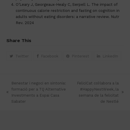
O’Leary J, Georgeaux-Healy C, Serpell L. The impact of
continuous calorie restriction and fasting on cognition in
adults without eating disorders: a narrative review. Nutr
Rev. 2024
Share This
Twitter
Facebook
Pinterest
LinkedIn
Benestar i negoci en sintonia:
FeliciCat col·labora a la
formació per a TQ Alternative
#HappyNestWeek, la
previous
next
Investments a Espai Casa
semana de la felicitat
post:
post:
Sabater
de Nestlé