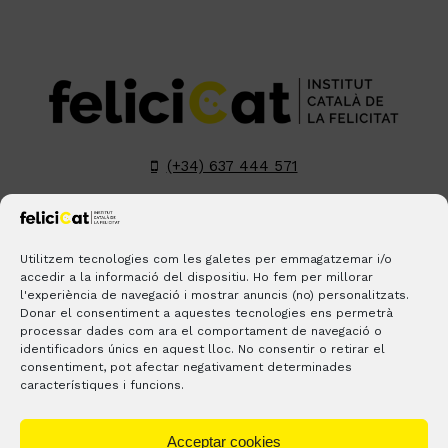
(+34) 637 444 571
hola@felicicat.cat
LinkedIn
YouTube
Instagram
Pinterest
Utilitzem tecnologies com les galetes per emmagatzemar i/o
accedir a la informació del dispositiu. Ho fem per millorar
l'experiència de navegació i mostrar anuncis (no) personalitzats.
BLOGS
CONTACTE
ON ESTEM?
Donar el consentiment a aquestes tecnologies ens permetrà
processar dades com ara el comportament de navegació o
identificadors únics en aquest lloc. No consentir o retirar el
consentiment, pot afectar negativament determinades
característiques i funcions.
Acceptar cookies