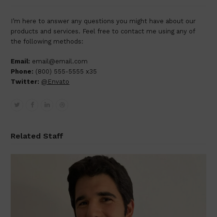
I’m here to answer any questions you might have about our
products and services. Feel free to contact me using any of
the following methods:
Email:
email@email.com
Phone:
(800) 555-5555 x35
Twitter:
@Envato
Twitter
Facebook
Linkedin
Dribbble
Related Staff