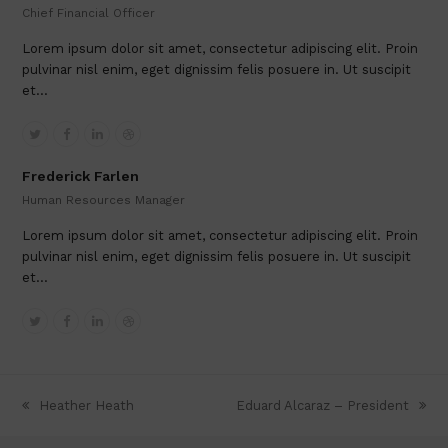
Chief Financial Officer
Lorem ipsum dolor sit amet, consectetur adipiscing elit. Proin
pulvinar nisl enim, eget dignissim felis posuere in. Ut suscipit
et…
Twitter
Facebook
Linkedin
Dribbble
Frederick Farlen
Human Resources Manager
Lorem ipsum dolor sit amet, consectetur adipiscing elit. Proin
pulvinar nisl enim, eget dignissim felis posuere in. Ut suscipit
et…
Twitter
Facebook
Linkedin
Dribbble
Heather Heath
Eduard Alcaraz – President
previous
next
post:
post: