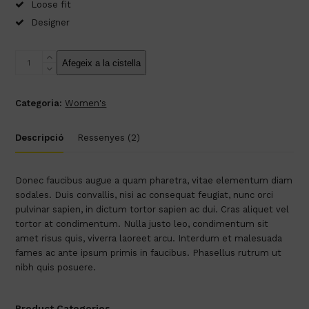
Loose fit
Designer
quantitat
Afegeix a la cistella
de
Colorful
Silk
Categoria:
Women's
Shirt
Descripció
Ressenyes (2)
Donec faucibus augue a quam pharetra, vitae elementum diam
sodales. Duis convallis, nisi ac consequat feugiat, nunc orci
pulvinar sapien, in dictum tortor sapien ac dui. Cras aliquet vel
tortor at condimentum. Nulla justo leo, condimentum sit
amet risus quis, viverra laoreet arcu. Interdum et malesuada
fames ac ante ipsum primis in faucibus. Phasellus rutrum ut
nibh quis posuere.
Product Categories