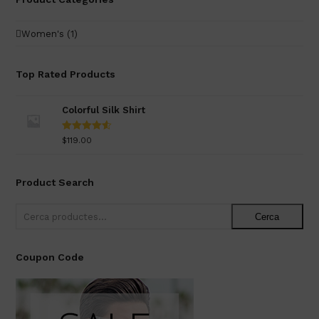
Women's
(1)
Top Rated Products
Colorful Silk Shirt
Puntuat
$
119.00
amb
4.50
de 5
Product Search
Cerca
Coupon Code