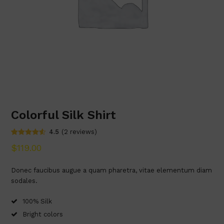
Colorful Silk Shirt
4.5
(
2
reviews
)
Valorat
2
$
119.00
4.50
sobre 5
en funció
de
Donec faucibus augue a quam pharetra, vitae elementum diam
valoracions
sodales.
de clients
100% Silk
Bright colors