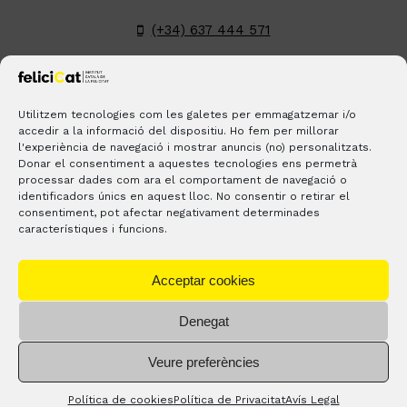
(+34) 637 444 571
hola@felicicat.cat
LinkedIn
YouTube
Instagram
Pinterest
Utilitzem tecnologies com les galetes per emmagatzemar i/o
accedir a la informació del dispositiu. Ho fem per millorar
l'experiència de navegació i mostrar anuncis (no) personalitzats.
BLOGS
CONTACTE
ON ESTEM?
Donar el consentiment a aquestes tecnologies ens permetrà
processar dades com ara el comportament de navegació o
identificadors únics en aquest lloc. No consentir o retirar el
consentiment, pot afectar negativament determinades
característiques i funcions.
Acceptar cookies
Denegat
® Copyright 2023 –
feliciCat
– Tots els drets reservats. |
Avís
Veure preferències
legal
–
Política de privacitat
Política de cookies
Política de Privacitat
Avís Legal