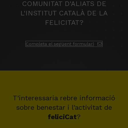
COMUNITAT D'ALIATS DE
L'INSTITUT CATALÀ DE LA
FELICITAT?
Completa el següent formulari
T’interessaria rebre informació
sobre benestar i l’activitat de
feliciCat
?