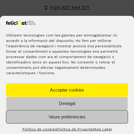
(+34) 637 444 571
hola@felicicat.cat
LinkedIn
YouTube
Instagram
Pinterest
Utilitzem tecnologies com les galetes per emmagatzemar i/o
accedir a la informació del dispositiu. Ho fem per millorar
l'experiència de navegació i mostrar anuncis (no) personalitzats.
BLOGS
CONTACTE
ON ESTEM?
Donar el consentiment a aquestes tecnologies ens permetrà
processar dades com ara el comportament de navegació o
identificadors únics en aquest lloc. No consentir o retirar el
consentiment, pot afectar negativament determinades
característiques i funcions.
Acceptar cookies
Denegat
® Copyright 2023 –
feliciCat
– Tots els drets reservats. |
Avís
Veure preferències
legal
–
Política de privacitat
Política de cookies
Política de Privacitat
Avís Legal