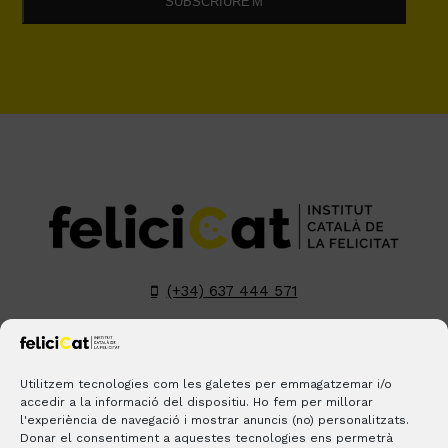
(+34) 637 444 571
hola@felicicat.cat
LinkedIn
YouTube
Instagram
Pinterest
Utilitzem tecnologies com les galetes per emmagatzemar i/o
accedir a la informació del dispositiu. Ho fem per millorar
l'experiència de navegació i mostrar anuncis (no) personalitzats.
BLOGS
CONTACTE
ON ESTEM?
Donar el consentiment a aquestes tecnologies ens permetrà