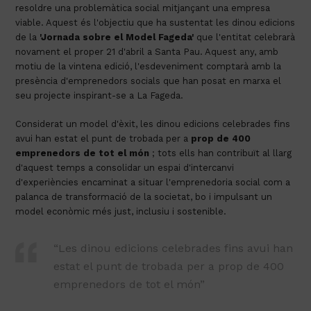
resoldre una problemàtica social mitjançant una empresa
viable. Aquest és l'objectiu que ha sustentat les dinou edicions
de la
'Jornada sobre el Model Fageda'
que l'entitat celebrarà
novament el proper 21 d'abril a Santa Pau. Aquest any, amb
motiu de la vintena edició, l'esdeveniment comptarà amb la
presència d'emprenedors socials que han posat en marxa el
seu projecte inspirant-se a La Fageda.
Considerat un model d'èxit, les dinou edicions celebrades fins
avui han estat el punt de trobada per a
prop de 400
emprenedors de tot el món
; tots ells han contribuït al llarg
d'aquest temps a consolidar un espai d'intercanvi
d'experiències encaminat a situar l'emprenedoria social com a
palanca de transformació de la societat, bo i impulsant un
model econòmic més just, inclusiu i sostenible.
“Les dinou edicions celebrades fins avui han
estat el punt de trobada per a prop de 400
emprenedors de tot el món”