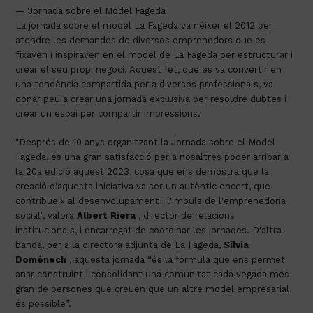
— 'Jornada sobre el Model Fageda'
La jornada sobre el model La Fageda va néixer el 2012 per
atendre les demandes de diversos emprenedors que es
fixaven i inspiraven en el model de La Fageda per estructurar i
crear el seu propi negoci. Aquest fet, que es va convertir en
una tendència compartida per a diversos professionals, va
donar peu a crear una jornada exclusiva per resoldre dubtes i
crear un espai per compartir impressions.
"Després de 10 anys organitzant la Jornada sobre el Model
Fageda, és una gran satisfacció per a nosaltres poder arribar a
la 20a edició aquest 2023, cosa que ens demostra que la
creació d'aquesta iniciativa va ser un autèntic encert, que
contribueix al desenvolupament i l'impuls de l'emprenedoria
social", valora
Albert Riera
, director de relacions
institucionals, i encarregat de coordinar les jornades. D'altra
banda, per a la directora adjunta de La Fageda,
Sílvia
Domènech
, aquesta jornada “és la fórmula que ens permet
anar construint i consolidant una comunitat cada vegada més
gran de persones que creuen que un altre model empresarial
és possible”.