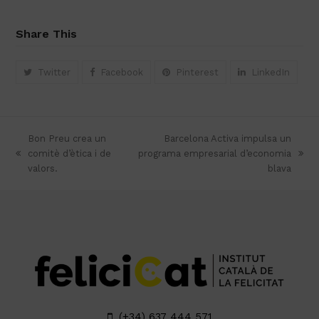
Share This
Twitter
Facebook
Pinterest
LinkedIn
Bon Preu crea un
Barcelona Activa impulsa un
comitè d’ètica i de
programa empresarial d’economia
previous
next
valors.
blava
post:
post:
(+34) 637 444 571