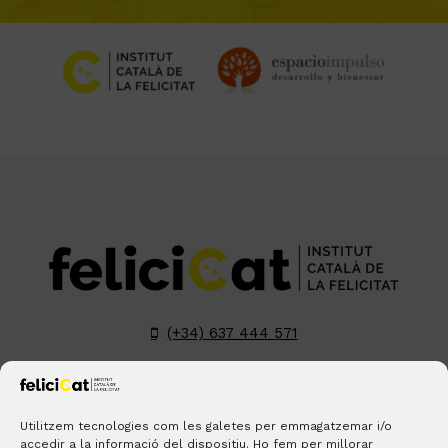
(+34) 637 444 571
hola@felicicat.cat
LinkedIn
YouTube
Instagram
Pinterest
Utilitzem tecnologies com les galetes per emmagatzemar i/o
accedir a la informació del dispositiu. Ho fem per millorar