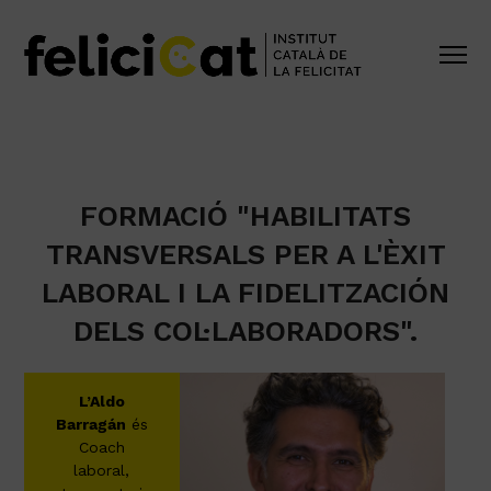
FORMACIÓ "HABILITATS
TRANSVERSALS PER A L'ÈXIT
LABORAL I LA FIDELITZACIÓN
DELS COL·LABORADORS".
L’Aldo
Barragán
és
Coach
laboral,