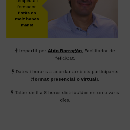
terapeuta i
formador.
Estàs en
molt bones
mans!
Impartit per
Aldo Barragán
,
Facilitador de
feliciCat.
Dates i horaris a acordar amb els participants
(
format presencial o virtual
).
Taller de 5 a 8 hores distribuïdes en un o varis
dies.