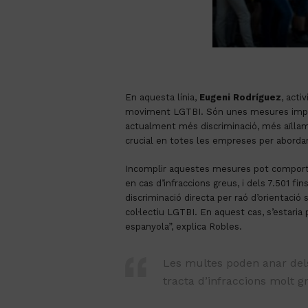
En aquesta línia,
Eugeni Rodríguez
, acti
moviment LGTBI. Són unes mesures importa
actualment més discriminació, més aïllam
crucial en totes les empreses per abordar 
Incomplir aquestes mesures pot comporta
en cas d’infraccions greus, i dels 7.501 f
discriminació directa per raó d’orientaci
col·lectiu LGTBI. En aquest cas, s’estaria 
espanyola”, explica Robles.
Les multes poden anar dels 
tracta d’infraccions molt g