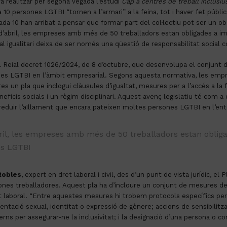
a realitzar per segona vegada l’estudi
Cap a centres de treball inclusius
 10 persones LGTBI “tornen a l’armari” a la feina, tot i haver fet públic
da 10 han arribat a pensar que formar part del col·lectiu pot ser un ob
0 d’abril, les empreses amb més de 50 treballadors estan obligades a i
 igualitari deixa de ser només una qüestió de responsabilitat social co
l Reial decret 1026/2024, de 8 d’octubre, que desenvolupa el conjunt d
rsones LGTBI en l’àmbit empresarial. Segons aquesta normativa, les em
s un pla que inclogui clàusules d’igualtat, mesures per a l’accés a la f
eficis socials i un règim disciplinari. Aquest avenç legislatiu té com a 
 i reduir l’aïllament que encara pateixen moltes persones LGTBI en l’ent
bril, les empreses amb més de 50 treballadors estan obl
es LGTBI
Robles
, expert en dret laboral i civil, des d’un punt de vista jurídic, 
 treballadores. Aquest pla ha d’incloure un conjunt de mesures destin
 laboral. “Entre aquestes mesures hi trobem protocols específics per 
ntació sexual, identitat o expressió de gènere; accions de sensibilitzaci
terns per assegurar-ne la inclusivitat; i la designació d’una persona o 