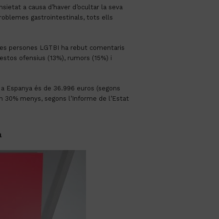
sietat a causa d’haver d’ocultar la seva
roblemes gastrointestinals, tots ells
e les persones LGTBI ha rebut comentaris
estos ofensius (13%), rumors (15%) i
ar a Espanya és de 36.996 euros (segons
 un 30% menys, segons l’Informe de l’Estat
a