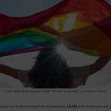
4 de cada 10 persones LGTBI “tornen a l’armari” a la feina | iStock
ltat i la no discriminació de les persones
LGTBI
a les empreses era u