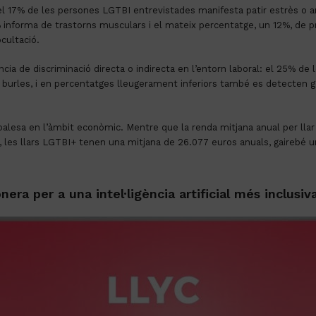
el 17% de les persones LGTBI entrevistades manifesta patir estrès o an
2% informa de trastorns musculars i el mateix percentatge, un 12%, de p
ocultació.
cia de discriminació directa o indirecta en l’entorn laboral: el 25% d
 burles, i en percentatges lleugerament inferiors també es detecten g
 palesa en l’àmbit econòmic. Mentre que la renda mitjana anual per ll
a), les llars LGTBI+ tenen una mitjana de 26.077 euros anuals, gairebé
ra per a una intel·ligència artificial més inclusiv