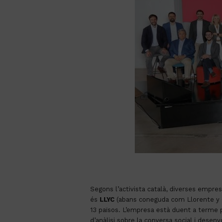
Segons l’activista català, diverses empr
és
LLYC
(abans coneguda com Llorente y C
13 països. L’empresa està duent a terme p
d’anàlisi sobre la conversa social i desen