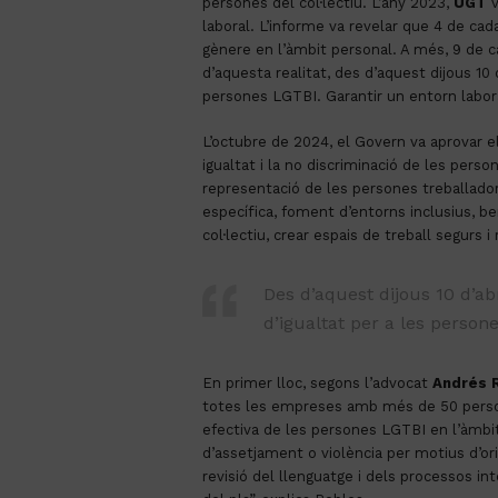
persones del col·lectiu. L’any 2023,
UGT
v
laboral. L’informe va revelar que 4 de cada
gènere en l’àmbit personal. A més, 9 de ca
d’aquesta realitat, des d’aquest dijous 1
persones LGTBI. Garantir un entorn laboral
L’octubre de 2024, el Govern va aprovar e
igualtat i la no discriminació de les pe
representació de les persones treballadore
específica, foment d’entorns inclusius, ben
col·lectiu, crear espais de treball segurs
Des d’aquest dijous 10 d’a
d’igualtat per a les person
En primer lloc, segons l’advocat
Andrés 
totes les empreses amb més de 50 persones
efectiva de les persones LGTBI en l’àmbit
d’assetjament o violència per motius d’orie
revisió del llenguatge i dels processos in