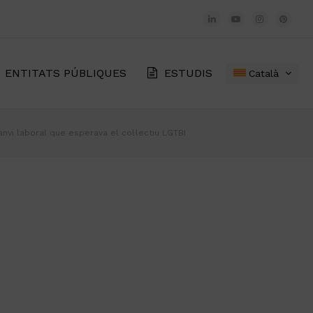
LinkedIn
YouTube
Instagram
Pinter
ENTITATS PÚBLIQUES
ESTUDIS
Català
anvi laboral que esperava el col·lectiu LGTBI