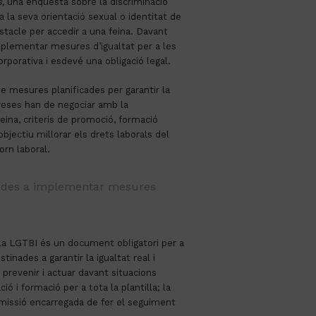
,
una enquesta sobre la discriminació
a la seva orientació sexual o identitat de
stacle per accedir a una feina. Davant
mplementar mesures d’igualtat per a les
rporativa i esdevé una obligació legal.
e mesures planificades per garantir la
preses han de negociar amb la
eina, criteris de promoció, formació
objectiu millorar els drets laborals del
orn laboral.
igades a implementar mesures
el Pla LGTBI és un document obligatori per a
ades a garantir la igualtat real i
prevenir i actuar davant situacions
ó i formació per a tota la plantilla; la
comissió encarregada de fer el seguiment