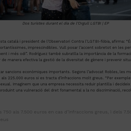
Dos turistes durant el dia de l’Orgull LGTBI | EP
vista català i president de l’Observatori Contra l’LGTBI-fòbia, afirma: “
ntíssimes, imprescindibles. Vull posar l’accent sobretot en les per
ent i més odi”. Rodríguez també subratlla la importància de la formac
de manera efectiva la gestió de la diversitat de gènere i prevenir situa
r sancions econòmiques importants. Segons l’advocat Robles, les mu
ins als 225.000 euros si es tracta d’infraccions molt greus. “Per exemple
ó sexual. Imaginem que una empresa necessita reduir plantilla i decide
produint una vulneració del dret fonamental a la no discriminació, recolli
750 als 7.500 euros en cas d’infraccions greus, i dels 7.50
reus