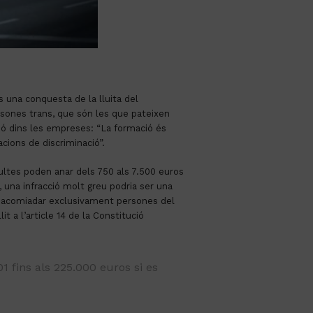
És una conquesta de la lluita del
sones trans, que són les que pateixen
ió dins les empreses: “La formació és
cions de discriminació”.
ltes poden anar dels 750 als 7.500 euros
, una infracció molt greu podria ser una
ix acomiadar exclusivament persones del
t a l’article 14 de la Constitució
1 fins als 225.000 euros si es