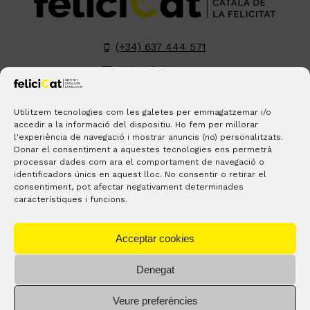
(+34) 637 444 571
hola@felicicat.cat
LinkedIn
YouTube
Instagram
Pinterest
Utilitzem tecnologies com les galetes per emmagatzemar i/o
accedir a la informació del dispositiu. Ho fem per millorar
l'experiència de navegació i mostrar anuncis (no) personalitzats.
BLOGS
CONTACTE
ON ESTEM?
Donar el consentiment a aquestes tecnologies ens permetrà
processar dades com ara el comportament de navegació o
identificadors únics en aquest lloc. No consentir o retirar el
consentiment, pot afectar negativament determinades
característiques i funcions.
Acceptar cookies
Denegat
® Copyright 2023 –
feliciCat
– Tots els drets reservats. |
Avís
Veure preferències