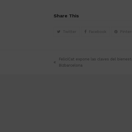
Share This
Twitter
Facebook
Pinter
FeliciCat expone las claves del bienes
previous
Bizbarcelona
post: