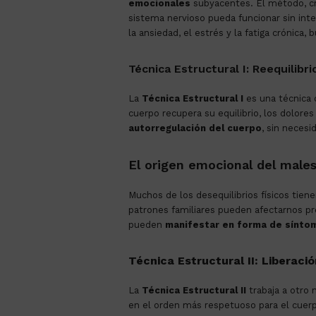
emocionales
subyacentes. El método, cre
sistema nervioso pueda funcionar sin int
la ansiedad, el estrés y la fatiga crónica,
Técnica Estructural I: Reequilibri
La
Técnica Estructural I
es una técnica 
cuerpo recupera su equilibrio, los dolores
autorregulación del cuerpo
, sin neces
El origen emocional del males
Muchos de los desequilibrios físicos tie
patrones familiares pueden afectarnos 
pueden
manifestar en forma de sínto
Técnica Estructural II: Liberaci
La
Técnica Estructural II
trabaja a otro 
en el orden más respetuoso para el cuerp