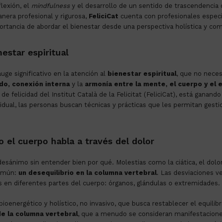
lexión, el
mindfulness
y el desarrollo de un sentido de trascendencia o
anera profesional y rigurosa,
FeliciCat
cuenta con profesionales espec
portancia de abordar el bienestar desde una perspectiva holística y co
nestar espiritual
uge significativo en la atención al
bienestar espiritual
, que no neces
ado, conexión interna
y la
armonía entre la mente, el cuerpo y el e
 felicidad del Institut Català de la Felicitat (FeliciCat), está ganan
ividual, las personas buscan técnicas y prácticas que les permitan gest
o el cuerpo habla a través del dolor
r desánimo sin entender bien por qué
.
Molestias como la ciática, el dolor
común:
un desequilibrio en la columna vertebral
.
Las desviaciones ve
 en diferentes partes del cuerpo: órganos, glándulas o extremidades
.
ioenergético y holístico, no invasivo, que busca restablecer el equilibri
de la columna vertebral
, que a menudo se consideran manifestacion