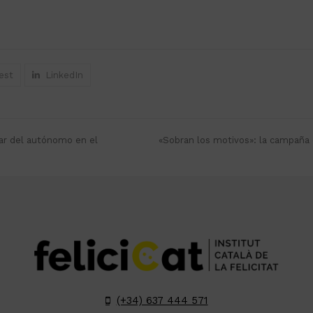
est
LinkedIn
tar del autónomo en el
«Sobran los motivos»: la campaña d
next
post:
(+34) 637 444 571