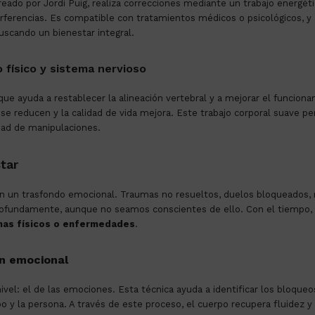
ado por Jordi Puig, realiza correcciones mediante un trabajo energétic
erferencias. Es compatible con tratamientos médicos o psicológicos, y
 buscando un bienestar integral.
o físico y sistema nervioso
que ayuda a restablecer la alineación vertebral y a mejorar el funcion
 se reducen y la calidad de vida mejora
.
Este trabajo corporal suave p
idad de manipulaciones
.
tar
nen un trasfondo emocional
.
Traumas no resueltos, duelos bloqueados, 
profundamente, aunque no seamos conscientes de ello
.
Con el tiempo,
mas físicos o enfermedades
.
ón emocional
nivel: el de las emociones
.
Esta técnica ayuda a identificar los bloque
o y la persona
.
A través de este proceso, el cuerpo recupera fluidez y 