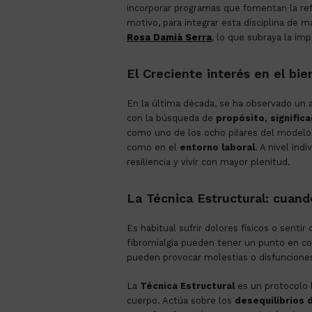
incorporar programas que fomentan la ref
motivo, para integrar esta disciplina de m
Rosa Damià Serra
, lo que subraya la im
El Creciente interés en el bie
En la última década, se ha observado un a
con la búsqueda de
propósito, signific
como uno de los ocho pilares del modelo de
como en el
entorno laboral
. A nivel ind
resiliencia y vivir con mayor plenitud.
La Técnica Estructural: cuand
Es habitual sufrir dolores físicos o senti
fibromialgia pueden tener un punto en 
pueden provocar molestias o disfunciones
La
Técnica Estructural
es un protocolo b
cuerpo. Actúa sobre los
desequilibrios 