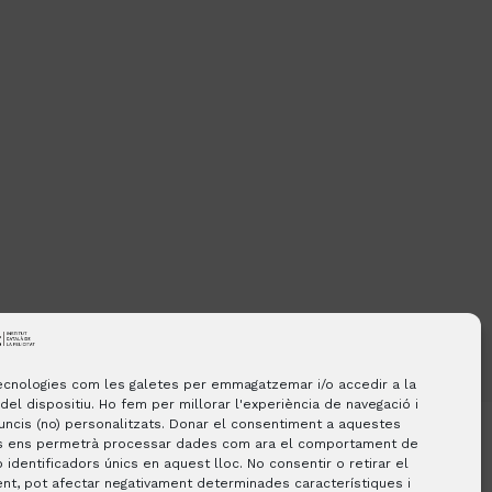
tecnologies com les galetes per emmagatzemar i/o accedir a la
del dispositiu. Ho fem per millorar l'experiència de navegació i
uncis (no) personalitzats. Donar el consentiment a aquestes
s ens permetrà processar dades com ara el comportament de
 identificadors únics en aquest lloc. No consentir o retirar el
nt, pot afectar negativament determinades característiques i