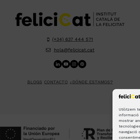
(+34) 637 444 571
hola@felicicat.cat
LinkedIn
YouTube
Instagram
Pinterest
BLOGS
CONTACTO
¿DÓNDE ESTAMOS?
Utilitzem 
informació 
mostrar an
tecnologie
navegació o
consentime