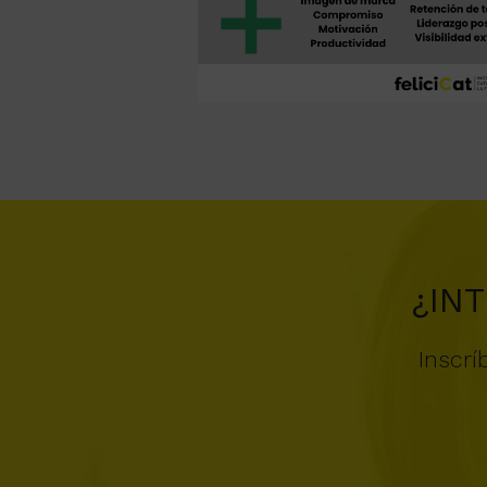
¿IN
Inscrí