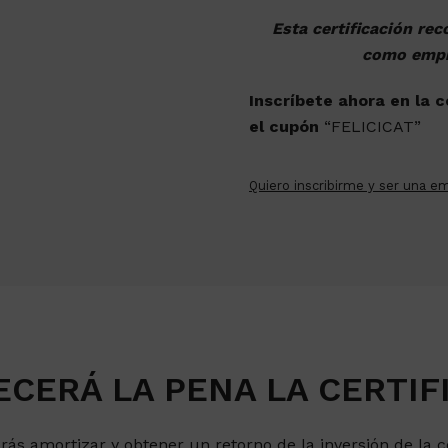
Esta certificación rec
como empre
Inscríbete ahora en la 
el cupón
“FELICICAT”
Quiero inscribirme y ser una e
CERÁ LA PENA LA CERTIF
rás amortizar y obtener un retorno de la inversión de la c