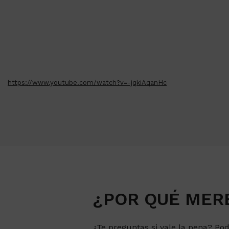
https://www.youtube.com/watch?v=-jqkiAqanHc
¿POR QUÉ MERE
¿Te preguntas si vale la pena? Pod