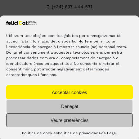
(+34) 637 444 571
hola@felicicat.cat
LinkedIn
YouTube
Instagram
Pinterest
Utilitzem tecnologies com les galetes per emmagatzemar i/o
accedir a la informació del dispositiu. Ho fem per millorar
l'experiència de navegació i mostrar anuncis (no) personalitzats.
BLOGS
CONTACTO
¿DÓNDE ESTAMOS?
Donar el consentiment a aquestes tecnologies ens permetrà
processar dades com ara el comportament de navegació o
identificadors únics en aquest lloc. No consentir o retirar el
consentiment, pot afectar negativament determinades
característiques i funcions.
Acceptar cookies
Denegat
® Copyright 2024 –
feliciCat
– Todos los derechos
Veure preferències
resercados. |
Aviso legal
–
Política de privacidad
Política de cookies
Política de privacidad
Avís Legal